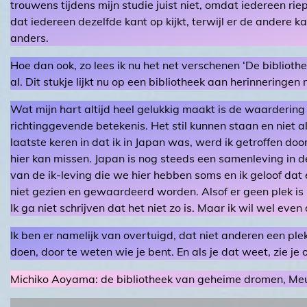
trouwens tijdens mijn studie juist niet, omdat iedereen rie
dat iedereen dezelfde kant op kijkt, terwijl er de andere k
anders.
Hoe dan ook, zo lees ik nu het net verschenen ‘De bibliot
al. Dit stukje lijkt nu op een bibliotheek aan herinneringe
Wat mijn hart altijd heel gelukkig maakt is de waardering 
richtinggevende betekenis. Het stil kunnen staan en niet al
laatste keren in dat ik in Japan was, werd ik getroffen door
hier kan missen. Japan is nog steeds een samenleving in de
van de ik-leving die we hier hebben soms en ik geloof da
niet gezien en gewaardeerd worden. Alsof er geen plek is 
Ik ga niet schrijven dat het niet zo is. Maar ik wil wel even
Ik ben er namelijk van overtuigd, dat niet anderen een pl
doen, door te weten wie je bent. En als je dat weet, zie je 
Michiko Aoyama: de bibliotheek van geheime dromen, Me