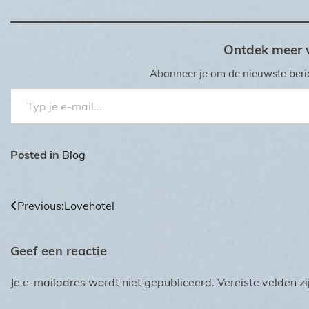
Ontdek meer 
Abonneer je om de nieuwste beric
Typ je e-mail...
Posted in
Blog
Bericht
Previous:
Lovehotel
navigatie
Geef een reactie
Je e-mailadres wordt niet gepubliceerd.
Vereiste velden 