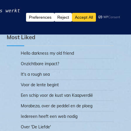
PRAAK’
OVER MIJ
CONTACT OPNEMEN?
Most Liked
Hello darkness my old friend
Onzichtbare impact?
It's a rough sea
Voor de lente begint
Een schip voor de kust van Kaapverdië
Morabeza, over de peddel en de ploeg
Iedereen heeft een web nodig
Over 'De Liefde'