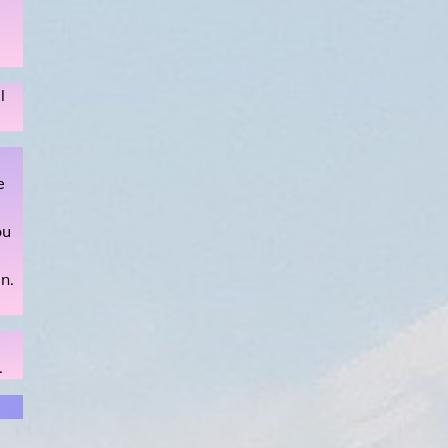
l
e
ou
n.
.