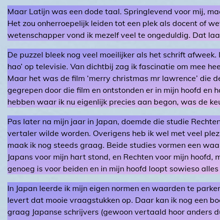
Maar Latijn was een dode taal. Springlevend voor mij, ma
Het zou onherroepelijk leiden tot een plek als docent of we
wetenschapper vond ik mezelf veel te ongeduldig. Dat laa
De puzzel bleek nog veel moeilijker als het schrift afweek. I
hao’ op televisie. Van dichtbij zag ik fascinatie om mee he
Maar het was de film ‘merry christmas mr lawrence’ die de
gegrepen door die film en ontstonden er in mijn hoofd en h
hebben waar ik nu eigenlijk precies aan begon, was de k
Pas later na mijn jaar in Japan, doemde die studie Rechten
vertaler wilde worden. Overigens heb ik wel met veel plez
maak ik nog steeds graag. Beide studies vormen een waard
Japans voor mijn hart stond, en Rechten voor mijn hoofd, 
genoeg is voor beiden en in mijn hoofd loopt sowieso alles
In Japan leerde ik mijn eigen normen en waarden te parker
levert dat mooie vraagstukken op. Daar kan ik nog een boek
graag Japanse schrijvers (gewoon vertaald hoor anders duu