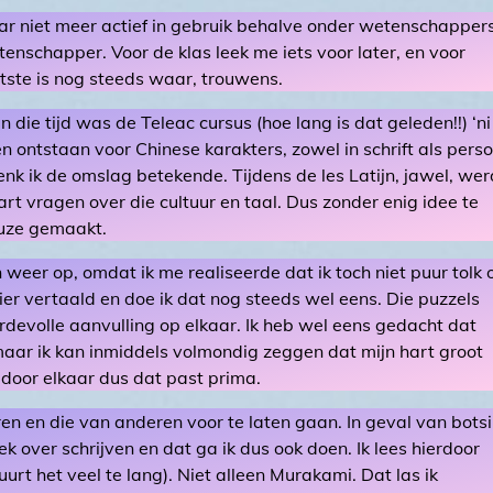
ar niet meer actief in gebruik behalve onder wetenschappers
tenschapper. Voor de klas leek me iets voor later, en voor
tste is nog steeds waar, trouwens.
n die tijd was de Teleac cursus (hoe lang is dat geleden!!) ‘ni
en ontstaan voor Chinese karakters, zowel in schrift als pers
nk ik de omslag betekende. Tijdens de les Latijn, jawel, wer
art vragen over die cultuur en taal. Dus zonder enig idee te
euze gemaakt.
 weer op, omdat ik me realiseerde dat ik toch niet puur tolk 
ier vertaald en doe ik dat nog steeds wel eens. Die puzzels
evolle aanvulling op elkaar. Ik heb wel eens gedacht dat
maar ik kan inmiddels volmondig zeggen dat mijn hart groot
 door elkaar dus dat past prima.
en en die van anderen voor te laten gaan. In geval van bots
 over schrijven en dat ga ik dus ook doen. Ik lees hierdoor
rt het veel te lang). Niet alleen Murakami. Dat las ik