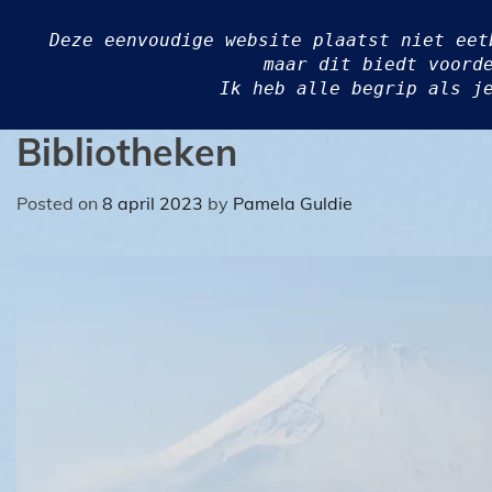
Pamela Guldie
Ga
BLOG
naar
Writing….
de
inhoud
Bibliotheken
Posted on
8 april 2023
by
Pamela Guldie