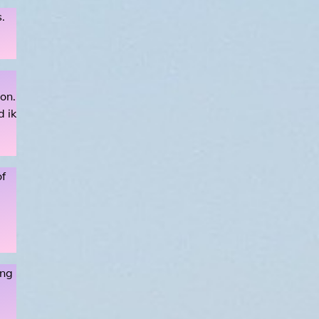
.
oon.
d ik
of
ing