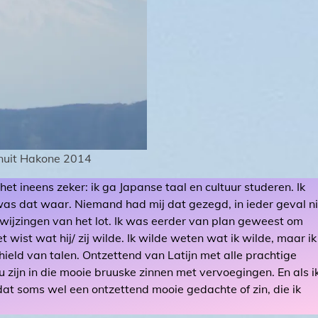
anuit Hakone 2014
et ineens zeker: ik ga Japanse taal en cultuur studeren. Ik
n was dat waar. Niemand had mij dat gezegd, in ieder geval n
erwijzingen van het lot. Ik was eerder van plan geweest om
 wist wat hij/ zij wilde. Ik wilde weten wat ik wilde, maar ik
hield van talen. Ontzettend van Latijn met alle prachtige
u zijn in die mooie bruuske zinnen met vervoegingen. En als i
at soms wel een ontzettend mooie gedachte of zin, die ik