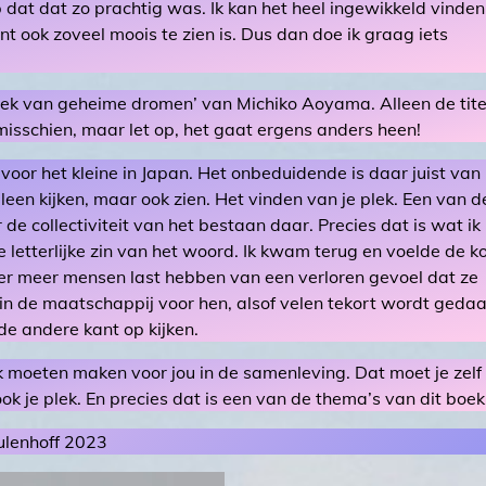
p dat dat zo prachtig was. Ik kan het heel ingewikkeld vinden
ant ook zoveel moois te zien is. Dus dan doe ik graag iets
heek van geheime dromen’ van Michiko Aoyama. Alleen de tite
n misschien, maar let op, het gaat ergens anders heen!
voor het kleine in Japan. Het onbeduidende is daar juist van
leen kijken, maar ook zien. Het vinden van je plek. Een van d
 de collectiviteit van het bestaan daar. Precies dat is wat ik
 letterlijke zin van het woord. Ik kwam terug en voelde de k
t er meer mensen last hebben van een verloren gevoel dat ze
in de maatschappij voor hen, alsof velen tekort wordt gedaa
 de andere kant op kijken.
ek moeten maken voor jou in de samenleving. Dat moet je zelf
ook je plek. En precies dat is een van de thema’s van dit boek
ulenhoff 2023