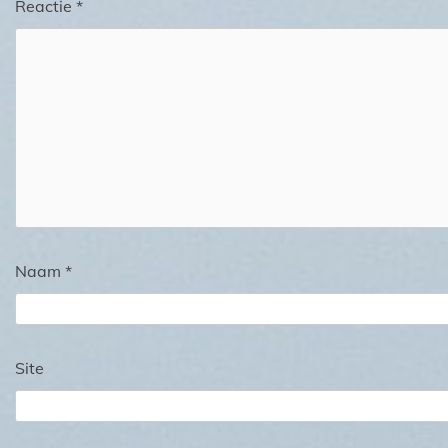
Reactie
*
Naam
*
Site